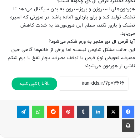
نحوه عملکرد قرص ال دی چگونه است؟
هورمون‌های استروژن و پروژسترون به بدن سیگنال می‌دهد تا
تخمک تولید کند و برای بارداری آماده باشد. در صورتی که اسپرم
تخمک را بارور نکند، سطح این هورمون‌ها به شدت کاهش
می‌یابد.
آیا قرص ال دی منجر به ورم شکم می‌شود؟
این حالت مشکل شایعی نیست؛ اما برخی از خانم‌ها گاهی حین
مصرف، تعویض نوع قرص یا توقف مصرف، دچار نفخ یا ورم شکم
ناشی از هورمون می‌شوند.
URL را کپی کنید
لینکدین
‫تامبلر
پینترست
‫رددیت
واتس آپ
تلگرام
چاپ