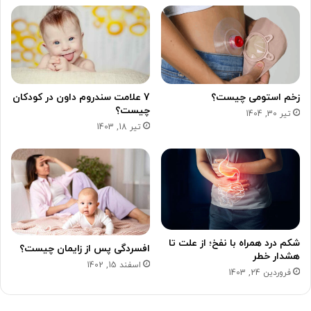
زخم استومی چیست؟
7 علامت سندروم داون در کودکان
چیست؟
تیر 30, 1404
تیر 18, 1403
شکم درد همراه با نفخ؛ از علت تا
افسردگی پس از زایمان چیست؟
هشدار خطر
اسفند 15, 1402
فروردین 24, 1403