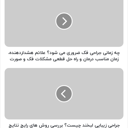
زمانی
جراحی
فک
ضروری
می
شود؟
علائم
هشداردهنده،
زمان
چه زمانی جراحی فک ضروری می شود؟ علائم هشداردهنده،
مناسب
زمان مناسب درمان و راه حل قطعی مشکلات فک و صورت
درمان
و
جراحی
راه
زیبایی
حل
لبخند
قطعی
چیست؟
مشکلات
بررسی
فک
روش
و
های
صورت
رایج
نتایج
واقعی
جراحی زیبایی لبخند چیست؟ بررسی روش های رایج نتایج