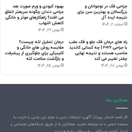
جراحی فک در نوجوانان و
بهبود کبودی و ورم صورت بعد
بزرگسالان و بهترین سن برای
جراحی دندان چگونه سریعتر اتفاق
نتیجه ایده آل
می افتد؟ راهکارهای موثر و خانگی
کاهش التهاب
اسفند 2, 1404
بهمن 29, 1404
راه های درمان فک جلو و فک عقب
درمان تحلیل لثه چیست؟
با جراحی 2026 | چه کسانی کاندید
مقایسه روش های خانگی و
مناسب هستند و نتیجه نهایی
کلینیکی برای جلوگیری از پیشرفت
چقدر تغییر می کند
و بازگشت سلامت لثه
بهمن 28, 1404
بهمن 25, 1404
همکاری باما
اگر قصد انتشار رپورتاژ آگهی، تبلیغات بنری یا موارد این چنین را دارید، به
صفحه تماس با ما مراجعه نمایید. همکاران ما از طریق شبکه‌های اجتماعی و
ایمیل آماده پاسخگویی به سوالات شما هستند.