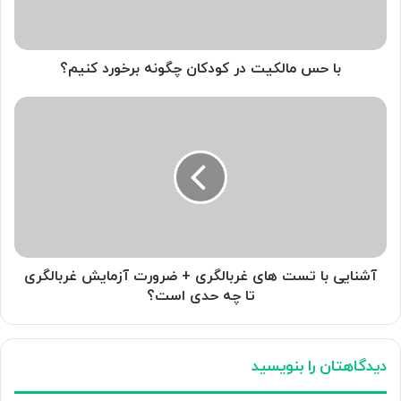
برخورد
کنیم؟
با حس مالکیت در کودکان چگونه برخورد کنیم؟
آشنایی
با
تست
های
غربالگری
+
ضرورت
آزمایش
غربالگری
تا
آشنایی با تست های غربالگری + ضرورت آزمایش غربالگری
چه
تا چه حدی است؟
حدی
است؟
دیدگاهتان را بنویسید