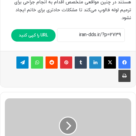
هستند در چنین مواقعی متخصص اقدام به انجام جراحی برای
ترمیم لوله فالوپ می‌کند تا مشکلات حادتری برای خانم ایجاد
نشود.
URL را کپی کنید
لینکدین
‫تامبلر
پینترست
‫رددیت
واتس آپ
تلگرام
چاپ
با
حس
مالکیت
در
کودکان
چگونه