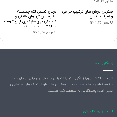
تیر 31, 1405
بهترین درمان های ترکیبی جراحی
درمان تحلیل لثه چیست؟
و لمینت دندان
مقایسه روش های خانگی و
کلینیکی برای جلوگیری از پیشرفت
بهمن 26, 1404
و بازگشت سلامت لثه
بهمن 25, 1404
همکاری باما
اگر قصد انتشار رپورتاژ آگهی، تبلیغات بنری یا موارد این چنین را دارید، به
صفحه تماس با ما مراجعه نمایید. همکاران ما از طریق شبکه‌های اجتماعی و
ایمیل آماده پاسخگویی به سوالات شما هستند.
لینک های کاربردی