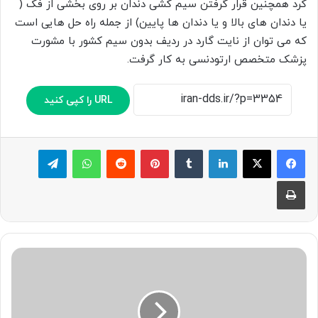
کرد همچنین قرار گرفتن سیم کشی دندان بر روی بخشی از فک (
یا دندان های بالا و یا دندان ها پایین) از جمله راه حل هایی است
که می توان از نایت گارد در ردیف بدون سیم کشور با مشورت
پزشک متخصص ارتودنسی به کار گرفت.
URL را کپی کنید
لینکدین
‫تامبلر
پینترست
‫رددیت
واتس آپ
تلگرام
چاپ
دندان
قروچه(براکسیسم)
در
کودکان
چیست؟