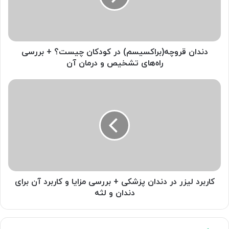
+
بررسی
راه‌های
تشخیص
و
دندان قروچه(براکسیسم) در کودکان چیست؟ + بررسی
درمان
راه‌های تشخیص و درمان آن
آن
کاربرد
لیزر
در
دندان
پزشکی
+
بررسی
مزایا
و
کاربرد
کاربرد لیزر در دندان پزشکی + بررسی مزایا و کاربرد آن برای
آن
دندان و لثه
برای
دندان
و