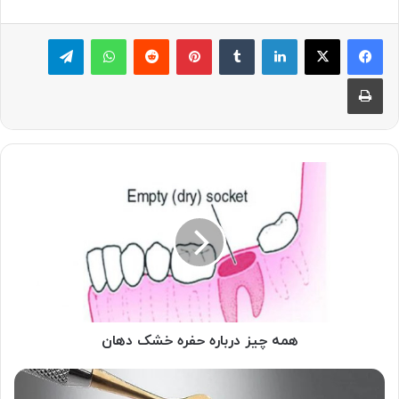
لینکدین
‫تامبلر
پینترست
‫رددیت
واتس آپ
تلگرام
چاپ
همه
چیز
درباره
حفره
خشک
دهان
همه چیز درباره حفره خشک دهان
پر
کردن