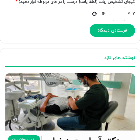
کپچای تشخیص ربات (لطفا پاسخ درست را در جای مربوطه قرار دهید)
*
14
=
×
7
نوشته های تازه
متخصصان برتر