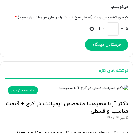
می‌نویسم.
کپچای تشخیص ربات (لطفا پاسخ درست را در جای مربوطه قرار دهید)
*
1
=
−
5
نوشته های تازه
متخصصان برتر
دکتر آریا سعیدنیا متخصص ایمپلنت در کرج + قیمت
مناسب و قسطی
تیر 31, 1405
بررسی کیس های پیچیده جراحی فک و صورت و راهکارهای موفق