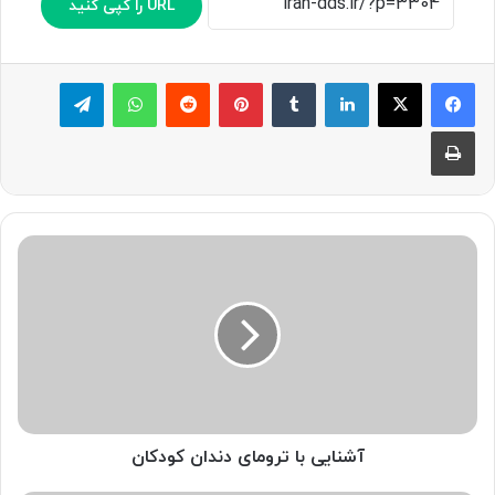
URL را کپی کنید
لینکدین
‫تامبلر
پینترست
‫رددیت
واتس آپ
تلگرام
چاپ
آشنایی
با
ترومای
دندان
کودکان
آشنایی با ترومای دندان کودکان