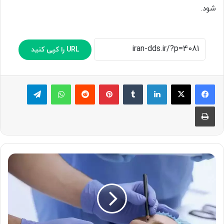
شود.
URL را کپی کنید
لینکدین
‫تامبلر
پینترست
‫رددیت
واتس آپ
تلگرام
چاپ
جراحی
پلاستیک
چیست
و
جراح
پلاستیک
کیست؟