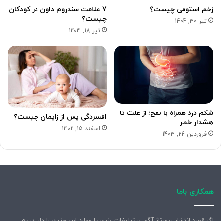
زخم استومی چیست؟
7 علامت سندروم داون در کودکان
چیست؟
تیر 30, 1404
تیر 18, 1403
شکم درد همراه با نفخ؛ از علت تا
افسردگی پس از زایمان چیست؟
هشدار خطر
اسفند 15, 1402
فروردین 24, 1403
همکاری باما
اگر قصد انتشار رپورتاژ آگهی، تبلیغات بنری یا موارد این چنین را دارید، به