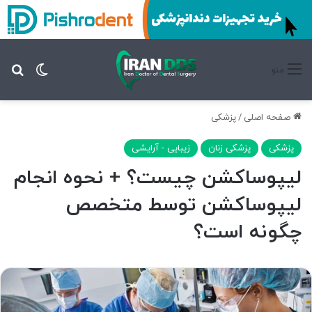
تغییر پ
جس
منو
صفحه اصلی
/
پزشکی
پزشکی
پزشکی زنان
زیبایی - آرایشی
لیپوساکشن چیست؟ + نحوه انجام
ليپوساکشن توسط متخصص
چگونه است؟