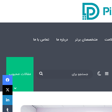
امت
متخصصان برتر
درباره ما
تماس با ما
نوارکناری
تغییر پوسته
جستجو
مقالات محبوب
فی
برای
X
لی
‫تا