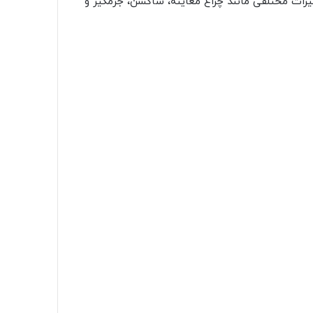
ات مختلفی مانند چراغ معاینه، ساکشن، جرمگیر و