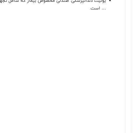
یونیت دندانپزشکی: صندلی مخصوص بیمار که شامل تجهیز
… است.