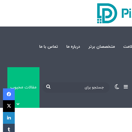
امت
متخصصان برتر
درباره ما
تماس با ما
نوارکناری
تغییر پوسته
جستجو
مقالات محبوب
فی
برای
X
لی
‫تا