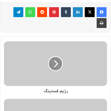
لینکدین
‫تامبلر
پینترست
‫رددیت
واتس آپ
تلگرام
چاپ
رژیم
فستینگ
رژیم فستینگ
لمینت
دندان