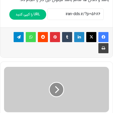
باشد و دندان ها سالم باشد میتوان این کار را انجام داد.
URL را کپی کنید
لینکدین
‫تامبلر
پینترست
‫رددیت
واتس آپ
تلگرام
چاپ
لمینت
کریستالی
چه
کاربردی
دارد؟