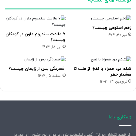
نوشته های مشابه
زخم استومی چیست؟
7 علامت سندروم داون در کودکان
تیر 30, 1404
چیست؟
تیر 18, 1403
شکم درد همراه با نفخ؛ از علت تا
افسردگی پس از زایمان چیست؟
هشدار خطر
اسفند 15, 1402
فروردین 24, 1403
همکاری باما
اگر قصد انتشار رپورتاژ آگهی، تبلیغات بنری یا موارد این چنین را دارید، به