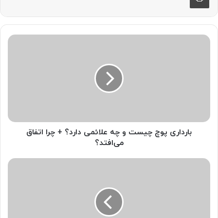
بارداری
پوچ
چیست
و
چه
علائمی
دارد؟
+
چرا
اتفاق
بارداری پوچ چیست و چه علائمی دارد؟ + چرا اتفاق
می‌افتد؟
می‌افتد؟
علت
درد
سینه
در
زنان
چیست؟