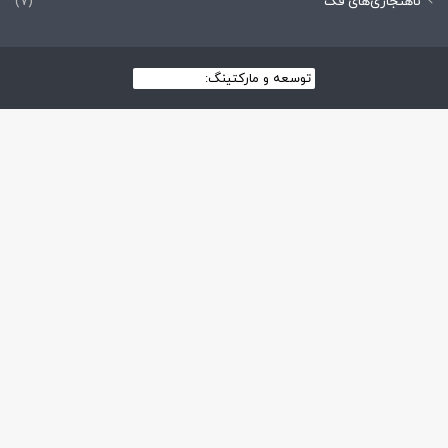
ناهنجاری‌های فک
(7)
توسعه و مارکتینگ:
بیزینس یار