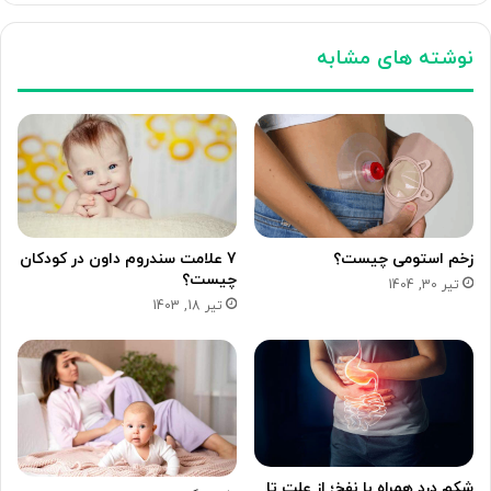
نوشته های مشابه
زخم استومی چیست؟
7 علامت سندروم داون در کودکان
چیست؟
تیر 30, 1404
تیر 18, 1403
شکم درد همراه با نفخ؛ از علت تا