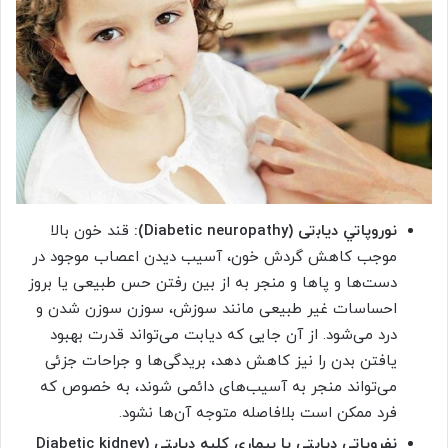
ﻧﻮروﭘﺎﺗﻲ دﻳﺎﺑتی (Diabetic neuropathy):
قند خون بالا
موجب کاهش گردش خون، آسیب دیدن اعصاب موجود در
دست‌ها و پاها و منجر به از بین رفتن حس طبیعی یا بروز
احساسات غیر طبیعی مانند سوزش، سوزن سوزن شدن و
درد می‌شود. از آن جایی که دیابت می‌تواند قدرت بهبود
یافتن بدن را نیز کاهش دهد، بریدگی‌ها و جراحات جزئی
می‌تواند منجر به آسیب‌های دائمی شوند، به خصوص که
فرد ممکن است بلافاصله متوجه آن‌ها نشود.
نفروپاتی دیابتی یا بیماری کلیه دیابتی (Diabetic kidney