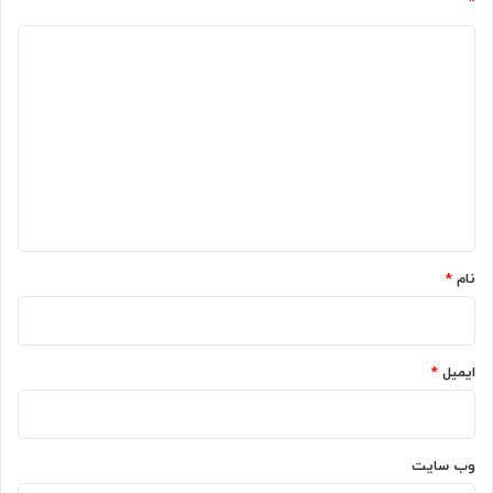
*
د
ی
د
گ
ا
ه
*
نام
*
ایمیل
*
وب‌ سایت