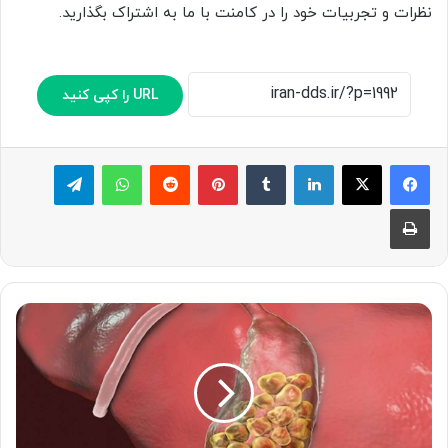
نظرات و تجربیات خود را در کامنت با ما به اشتراک بگذارید.
URL را کپی کنید
لینکدین
‫تامبلر
پینترست
‫رددیت
واتس آپ
تلگرام
چاپ
از
سنگ
کیسه
صفرا
چه
می
دانید؟