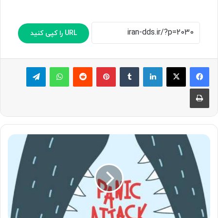
URL را کپی کنید
لینکدین
‫تامبلر
پینترست
‫رددیت
واتس آپ
تلگرام
چاپ
درباره
حمله
پانیک
بیشتر
بدانیم