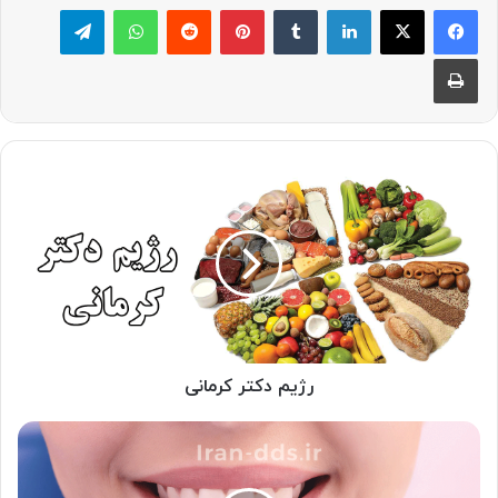
لینکدین
‫تامبلر
پینترست
‫رددیت
واتس آپ
تلگرام
چاپ
رژیم
دکتر
کرمانی
رژیم دکتر کرمانی
عوارض
لمینت
دندان