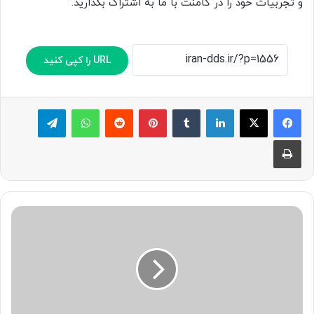
و تجربیات خود را در کامنت با ما به اشتراک بگذارید.
URL را کپی کنید
لینکدین
‫تامبلر
پینترست
‫رددیت
واتس آپ
تلگرام
چاپ
چرایی
ایجاد
لکه‌های
سفید
روی
دندان
پس