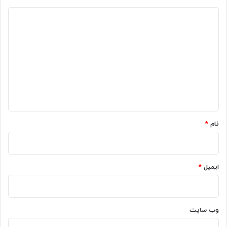
د
ی
د
گ
ا
ه
*
نام
*
ایمیل
*
وب‌ سایت