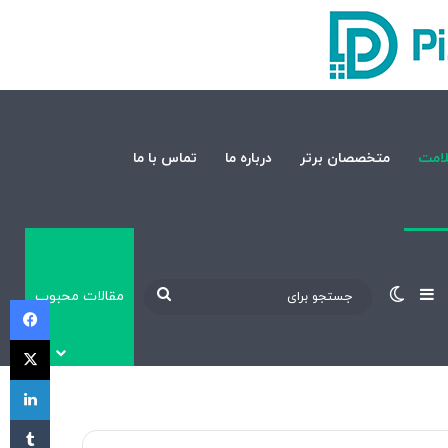
امت
متخصصان برتر
درباره ما
تماس با ما
نوارکناری
تغییر پوسته
جستجو
مقالات محبوب
فی
برای
X
لی
‫تا