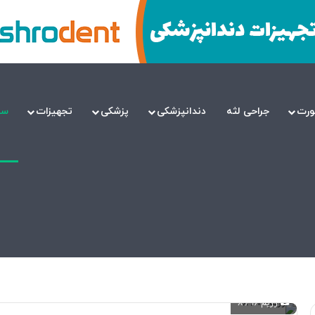
ورت
جراحی لثه
دندانپزشکی
پزشکی
تجهیزات
سل
رژیم 16 / 8