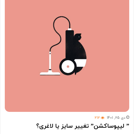
دی 25, 1401
212
” لیپوساکشن” تغییر سایز یا لاغری؟