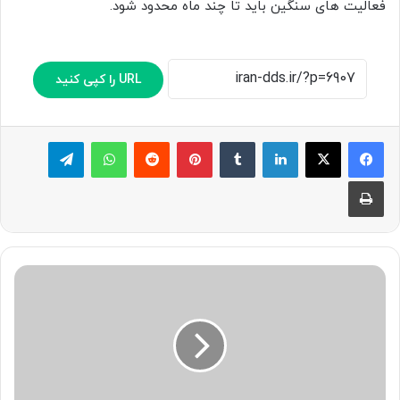
فعالیت های سنگین باید تا چند ماه محدود شود.
URL را کپی کنید
لینکدین
‫تامبلر
پینترست
‫رددیت
واتس آپ
تلگرام
چاپ
جراحی
دندان
عقل
نهفته؛
مزایا،
معایب
و