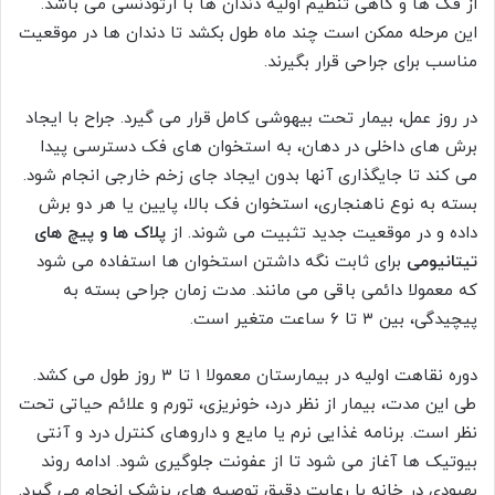
از فک ها و گاهی تنظیم اولیه دندان ها با ارتودنسی می باشد.
این مرحله ممکن است چند ماه طول بکشد تا دندان ها در موقعیت
مناسب برای جراحی قرار بگیرند.
در روز عمل، بیمار تحت بیهوشی کامل قرار می گیرد. جراح با ایجاد
برش های داخلی در دهان، به استخوان های فک دسترسی پیدا
می کند تا جایگذاری آنها بدون ایجاد جای زخم خارجی انجام شود.
بسته به نوع ناهنجاری، استخوان فک بالا، پایین یا هر دو برش
داده و در موقعیت جدید تثبیت می شوند. از
پلاک ها و پیچ های
تیتانیومی
برای ثابت نگه داشتن استخوان ها استفاده می شود
که معمولا دائمی باقی می مانند. مدت زمان جراحی بسته به
پیچیدگی، بین ۳ تا ۶ ساعت متغیر است.
دوره نقاهت اولیه در بیمارستان معمولا ۱ تا ۳ روز طول می کشد.
طی این مدت، بیمار از نظر درد، خونریزی، تورم و علائم حیاتی تحت
نظر است. برنامه غذایی نرم یا مایع و داروهای کنترل درد و آنتی
بیوتیک ها آغاز می شود تا از عفونت جلوگیری شود. ادامه روند
بهبودی در خانه با رعایت دقیق توصیه های پزشک انجام می گیرد.