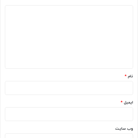
د
ی
د
گ
ا
ه
*
نام
*
ایمیل
*
وب‌ سایت