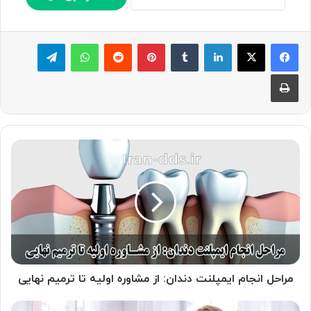
لینکدین
‫تامبلر
پینترست
‫رددیت
واتس آپ
تلگرام
چاپ
مراحل
انجام
ایمپلنت
دندان:
از
مشاوره
اولیه
تا
ترمیم
نهایی
مراحل انجام ایمپلنت دندان: از مشاوره اولیه تا ترمیم نهایی
ایمپلنت