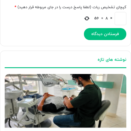
کپچای تشخیص ربات (لطفا پاسخ درست را در جای مربوطه قرار دهید)
*
56
=
8
×
نوشته های تازه