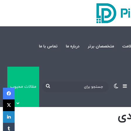
امت
متخصصان برتر
درباره ما
تماس با ما
نوارکناری
تغییر پوسته
جستجو
مقالات محبوب
فی
برای
X
لی
‫تا