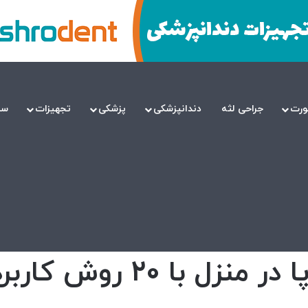
ورت
جراحی لثه
دندانپزشکی
پزشکی
تجهیزات
سل
با 20 روش کاربردی