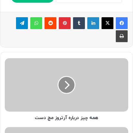
لینکدین
‫تامبلر
پینترست
‫رددیت
واتس آپ
تلگرام
چاپ
همه
چیز
درباره
آرتروز
مچ
دست
همه چیز درباره آرتروز مچ دست
لخته