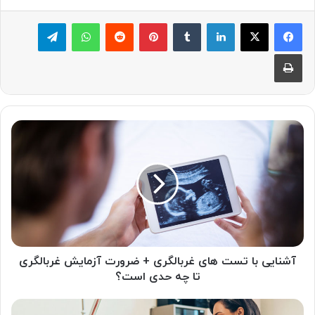
لینکدین
‫تامبلر
پینترست
‫رددیت
واتس آپ
تلگرام
چاپ
آشنایی
با
تست
های
غربالگری
+
ضرورت
آزمایش
غربالگری
تا
آشنایی با تست های غربالگری + ضرورت آزمایش غربالگری
چه
تا چه حدی است؟
حدی
است؟
زایمان