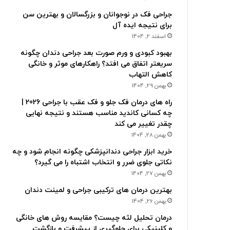
جراحی فک در نوجوانان و بزرگسالان و بهترین سن
برای نتیجه ایده آل
اسفند 2, 1404
بهبود کبودی و ورم صورت بعد جراحی دندان چگونه
سریعتر اتفاق می افتد؟ راهکارهای موثر و خانگی
کاهش التهاب
بهمن 29, 1404
راه های درمان فک جلو و فک عقب با جراحی 2026 |
چه کسانی کاندید مناسب هستند و نتیجه نهایی
چقدر تغییر می کند
بهمن 28, 1404
خرید ابزار جراحی دندانپزشکی چگونه انجام شود و چه
نکاتی جلوی ضرر و انتخاب اشتباه را می گیرد؟
بهمن 27, 1404
بهترین درمان های ترکیبی جراحی و لمینت دندان
بهمن 26, 1404
درمان تحلیل لثه چیست؟ مقایسه روش های خانگی
و کلینیکی برای جلوگیری از پیشرفت و بازگشت