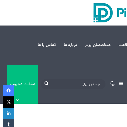
امت
متخصصان برتر
درباره ما
تماس با ما
نوارکناری
تغییر پوسته
جستجو
مقالات محبوب
فی
برای
X
لی
‫تا