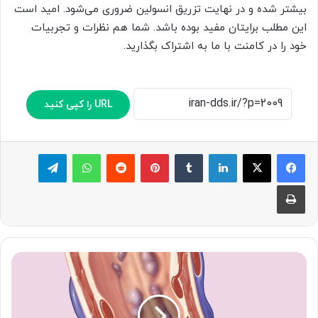
بیشتر شده و در نهایت تزریق انسولین ضروری می‌شود. امید است
این مطلب برایتان مفید بوده باشد. شما هم نظرات و تجربیات
خود را در کامنت با ما به اشتراک بگذارید.
URL را کپی کنید
لینکدین
‫تامبلر
پینترست
‫رددیت
واتس آپ
تلگرام
چاپ
درباره
واریس
مری
بیشتر