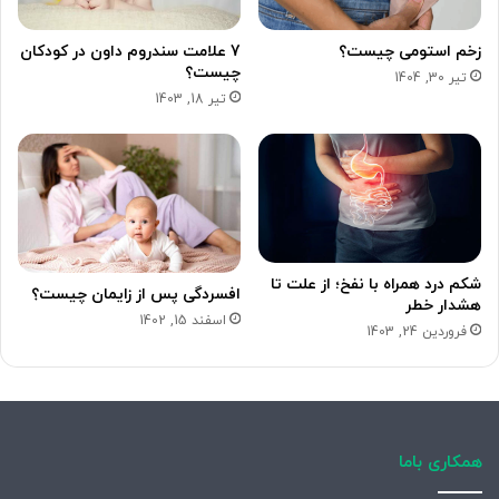
زخم استومی چیست؟
7 علامت سندروم داون در کودکان
چیست؟
تیر 30, 1404
تیر 18, 1403
شکم درد همراه با نفخ؛ از علت تا
افسردگی پس از زایمان چیست؟
هشدار خطر
اسفند 15, 1402
فروردین 24, 1403
همکاری باما