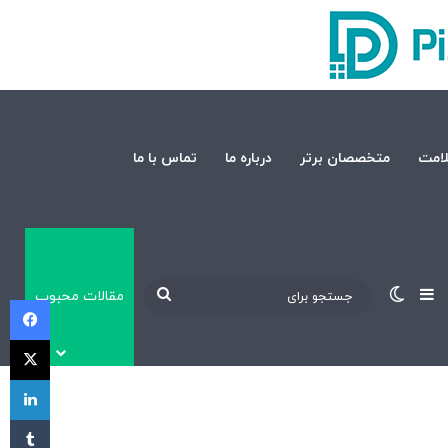
امت
متخصصان برتر
درباره ما
تماس با ما
نوارکناری
تغییر پوسته
جستجو
مقالات محبوب
فی
برای
X
لی
‫تا